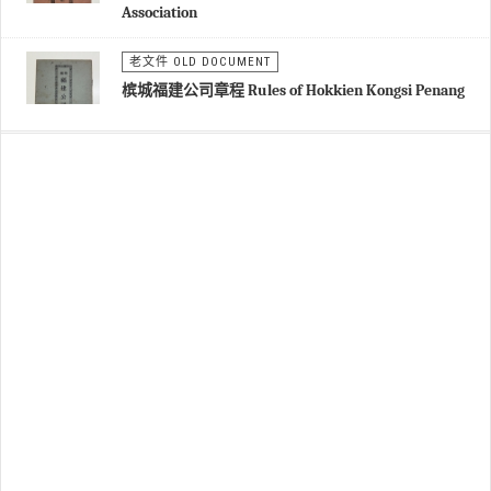
Association
老文件 OLD DOCUMENT
槟城福建公司章程 Rules of Hokkien Kongsi Penang