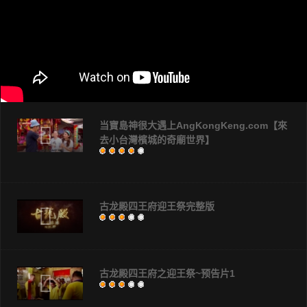
当寶島神很大遇上AngKongKeng.com【來
去小台灣檳城的奇廟世界】
用
户
评
价：
4
/
5
古龙殿四王府迎王祭完整版
用
户
评
价：
3
/
5
古龙殿四王府之迎王祭~预告片1
用
户