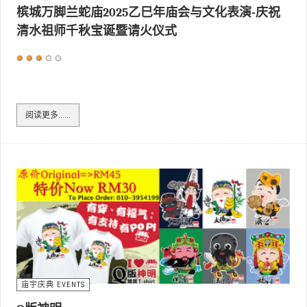
槟城万脚兰蛇庙2025乙巳年庙会与文化表演-庆祝
清水祖师千秋宝诞暨请火仪式
用
户
评
价：
3
/
5
阅读更多……
庙宇庆典 EVENTS