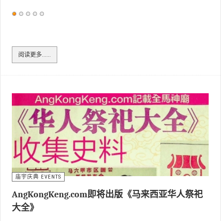
用
户
评
价：
1
/
5
阅读更多……
庙宇庆典 EVENTS
AngKongKeng.com即将出版《马来西亚华人祭祀
大全》