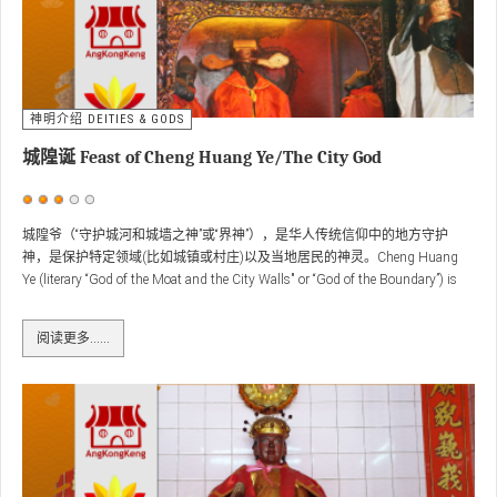
神明介绍 DEITIES & GODS
城隍诞 Feast of Cheng Huang Ye/The City God
用
户
城隍爷（“守护城河和城墙之神”或“界神”），是华人传统信仰中的地方守护
神，是保护特定领域(比如城镇或村庄)以及当地居民的神灵。Cheng Huang
评
Ye (literary “God of the Moat and the City Walls" or “God of the Boundary”) is
价：
3
/
5
commonly known as the City God.
阅读更多……