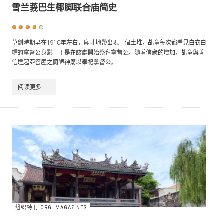
雪兰莪巴生椰脚联合庙简史
用
户
草創時期早在1910年左右，廟址地帶出現一個土堆，乩童每次都看見白衣白
帽的拿督公身影，于是在該處開始祭拜拿督公。隨着信衆的增加，乩童與善
评
信建起亞答屋之簡陋神廟以奉祀拿督公。
价：
4
/
5
阅读更多……
组织特刊 ORG. MAGAZINES