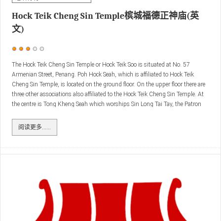
Hock Teik Cheng Sin Temple槟城福德正神庙(英
文)
用
户
The Hock Teik Cheng Sin Temple or Hock Teik Soo is situated at No. 57
Armenian Street, Penang. Poh Hock Seah, which is affiliated to Hock Teik
评
Cheng Sin Temple, is located on the ground floor. On the upper floor there are
价：
3
/
5
three other associations also affiliated to the Hock Teik Cheng Sin Temple. At
the centre is Tong Kheng Seah which worships Sin Long Tai Tay, the Patron
Saint of farmers and agriculturists.
阅读更多……