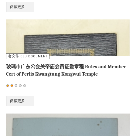
户
阅读更多……
评
价：
3
/
5
老文件 OLD DOCUMENT
玻璃市广东公会关帝庙会员证暨章程 Rules and Member
Cert of Perlis Kwangtung Kongwui Temple
用
户
阅读更多……
评
价：
2
/
5