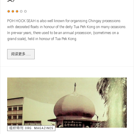
用
户
POH HOCK SEAH is also well known for organising Chingay processions
with decorated floats in honour of the deity Tua Peh Kong on many occasions.
评
In pre-war years, there used to be an annual procession, (sometimes on a
价：
3
/
5
grand scale), held in honour of Tua Pek Kong.
阅读更多……
组织特刊 ORG. MAGAZINES