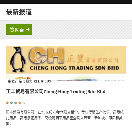
评
最新报道
价：
3
/
5
古龙殿四王府之迎王祭~预告片2
用
户
赞助商
评
价：
3
/
5
宗教产品与服务 RELIGIOUS
正丰贸易有限公司Cheng Hong Trading Sdn Bhd
用
户
正丰贸易有限公司，在20世纪70年代建立至今，专业行销生产批售、高级纸
扎用品、高级祭祀用品、高级清明节用品至全马来西亚、新加坡、印尼和美
评
国。
价：
4
/
5