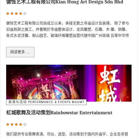
健恆艺术工程有限公司Kian Hong Art Design Sdn Bhd
用
户
健恒艺术工程有限公司自成立以来，承接无数之寺庙设计及装璜， 除了参与
旧庙局部之施工，并著眼於寺庙整体设计、龙凤雕塑、石雕、木 雕、铜雕、
评
各式水泥浮雕、假山园艺、玻璃纤维雕塑品暨代理中国广州琉璃 瓦等中华传
价：
4
/
5
统艺术为一体的专业化公司。健恒艺术工程让各庙宇理事会省去层层的困扰
及浪费成本的开支，全程包办寺庙的一切装璜，皆获得庙宇理事会的肯定与
阅读更多……
赞赏。
表演与活动 PERFORMANCE & EVENTS MAGMT
虹城歌舞及活动策划Rainbowstar Entertainment
用
户
我们提供专业歌舞表演、司仪、造型、活动策划于国内外庙宇、企业及非营