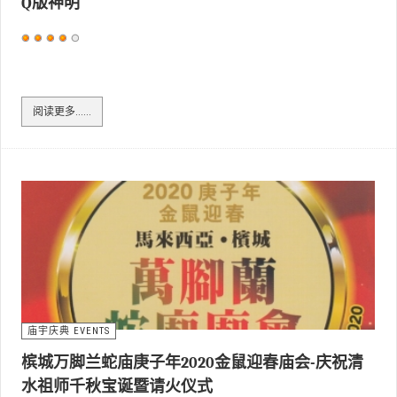
Q版神明
用
户
评
价：
4
/
5
阅读更多……
庙宇庆典 EVENTS
槟城万脚兰蛇庙庚子年2020金鼠迎春庙会-庆祝清
水祖师千秋宝诞暨请火仪式