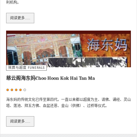
利机构。
评
价：
4
/
5
阅读更多……
殡葬与超度 FUNERALS
慈云阁海东妈Choo Hoon Kok Hai Tan Ma
用
户
海东妈的传统文化已传至第四代。一直以来都以超度为主、请佛、诵经、灵山
塔、莲池、拜五方佛、血盆还恩、金山（供佛）、过桥等仪式。
评
价：
4
/
5
阅读更多……