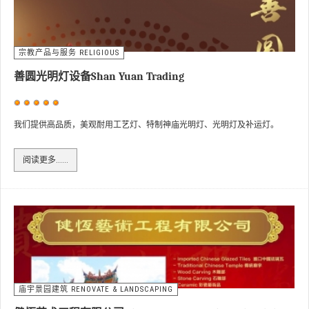
宗教产品与服务 RELIGIOUS
善圆光明灯设备Shan Yuan Trading
用
户
我们提供高品质，美观耐用工艺灯、特制神庙光明灯、光明灯及补运灯。
评
价：
5
/
5
阅读更多……
庙宇景园建筑 RENOVATE & LANDSCAPING