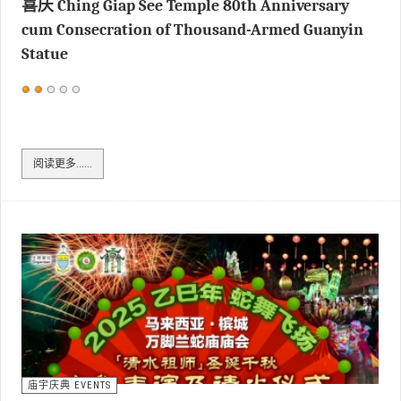
喜庆 Ching Giap See Temple 80th Anniversary
cum Consecration of Thousand-Armed Guanyin
Statue
用
户
评
价：
2
/
5
阅读更多……
庙宇庆典 EVENTS