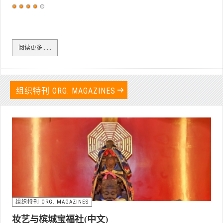
用
户
评
价：
4
/
5
阅读更多……
组织特刊 ORG. MAGAZINES
组织特刊 ORG. MAGAZINES
妆艺与槟城宝福社(中文)