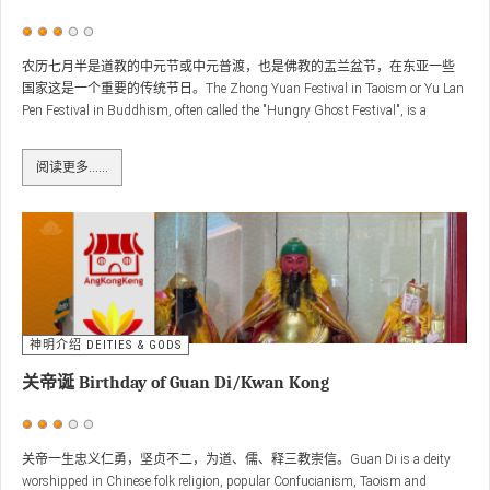
用
户
农历七月半是道教的中元节或中元普渡，也是佛教的盂兰盆节，在东亚一些
国家这是一个重要的传统节日。The Zhong Yuan Festival in Taoism or Yu Lan
评
Pen Festival in Buddhism, often called the "Hungry Ghost Festival", is a
价：
3
/
5
traditional event in certain East Asian countries.
阅读更多……
神明介绍 DEITIES & GODS
关帝诞 Birthday of Guan Di/Kwan Kong
用
户
关帝一生忠义仁勇，坚贞不二，为道、儒、释三教崇信。Guan Di is a deity
worshipped in Chinese folk religion, popular Confucianism, Taoism and
评