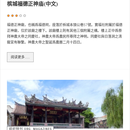
槟城福德正神庙(中文)
用
户
福德正神廟，也稱爲福德祠，座落於梹城本頭公巷57號。寶福社附屬於福德
正神廟，位於該廟之樓下。該廟樓上則有其他三個附屬之構。樓上正中爲祭
评
拜神農大帝之同慶社，神農大帝爲農民所尊拜之神明。同慶社與日落洞之淸
价：
3
/
5
龍宮有聯繫。神農大帝之聖誕爲農曆二月十四日。
阅读更多……
组织特刊 ORG. MAGAZINES