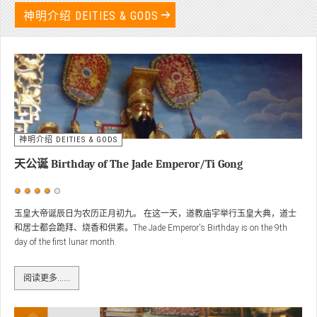
神明介绍 DEITIES & GODS
神明介绍 DEITIES & GODS
天公诞 Birthday of The Jade Emperor/Ti Gong
用
户
玉皇大帝诞辰日为农历正月初九。 在这一天，道教庙宇举行玉皇大典，道士
和居士都会跪拜、烧香和供素。The Jade Emperor's Birthday is on the 9th
评
day of the first lunar month.
价：
4
/
5
阅读更多……