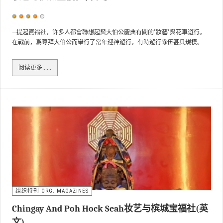
用
户
—提起寶福社，許多人都會聯想起與大怕公慶典有關的"妝藝"與花車遊行。
在戰前，爲尊拜大伯公而舉行了常年迎神遊行，有時遊行隊伍甚具規模。
评
价：
4
/
5
阅读更多……
组织特刊 ORG. MAGAZINES
Chingay And Poh Hock Seah妆艺与槟城宝福社(英
文)