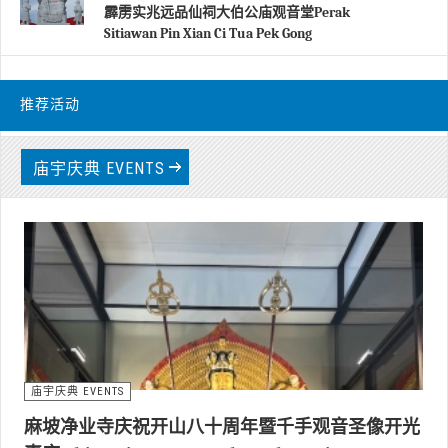
霹雳实兆远品仙祠大伯公庙观音堂Perak
Sitiawan Pin Xian Ci Tua Pek Gong
推荐活动
最新报道
庙宇庆典 EVENTS
庙宇庆典 EVENTS
麻坡净业寺庆祝开山八十周年暨千手观音圣像开光