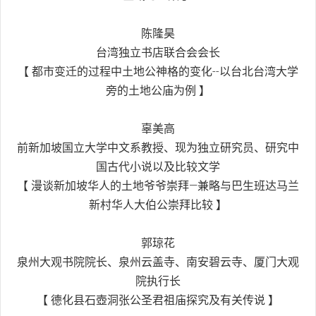
陈隆昊
台湾独立书店联合会会长
【 都市变迁的过程中土地公神格的变化--以台北台湾大学
旁的土地公庙为例 】
辜美高
前新加坡国立大学中文系教授、现为独立研究员、研究中
国古代小说以及比较文学
【 漫谈新加坡华人的土地爷爷崇拜—兼略与巴生班达马兰
新村华人大伯公崇拜比较 】
郭琼花
泉州大观书院院长、泉州云盖寺、南安碧云寺、厦门大观
院执行长
【 德化县石壺洞张公圣君祖庙探究及有关传说 】