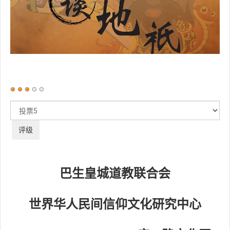
用
户
请
评
评
价：
3
/
5
级
巴生皇城道教联合会
世界华人民间信仰文化研究中心