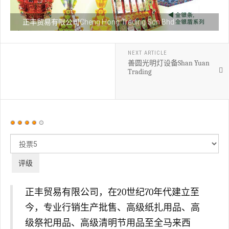
正丰贸易有限公司Cheng Hong Trading Sdn Bhd
NEXT ARTICLE
善圆光明灯设备Shan Yuan
Trading
用
户
请
评
评
价：
4
/
5
级
正丰贸易有限公司，在20世纪70年代建立至
今，专业行销生产批售、高级纸扎用品、高
级祭祀用品、高级清明节用品至全马来西