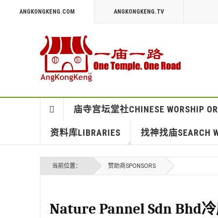
ANGKONGKENG.COM
ANGKONGKENG.TV
庙寺宫坛堂社CHINESE WORSHIP OR
资料库LIBRARIES
找神找庙SEARCH WO
当前位置：
赞助商SPONSORS
Nature Pannel Sdn Bh