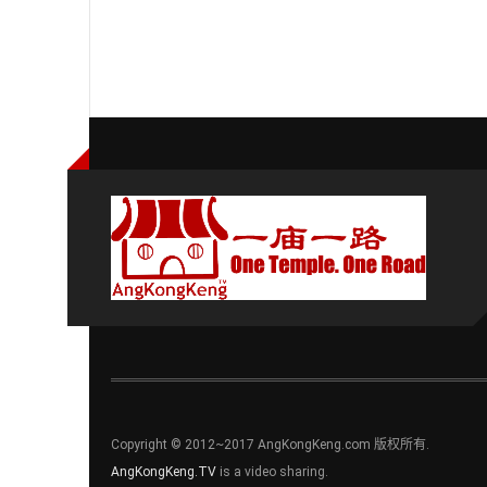
Copyright © 2012~2017 AngKongKeng.com 版权所有.
AngKongKeng.TV
is a video sharing.