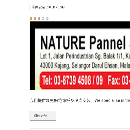
冷库安装 COLDROOM
用
户
评
价：
3
/
5
我们提供聚氨酯绝缘板及冷库安装。We specialise in the supply 
阅读更多……