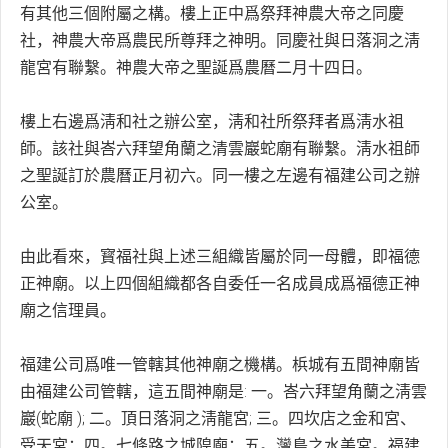
有其他三個附屬之構。樓上正中爲祭拜神農大帝之同慶
社，神農大帝爲農民所尊拜之神明。同慶社與日落洞之淸
龍宮有聯繫。神農大帝之聖誕爲農曆二月十四日。
樓上右邊爲淸和社之辦公室，淸和社所祭拜者爲淸水祖
師。該社與峇六拜望角蘭之清雲巖蛇廟有聯繫。淸水祖師
之聖誕訂於農曆正月初六。同一樓之左邊有福建公司之辦
公室。
由此看來，寳福社與上述三組織皆屬於同一母體，即福德
正神廟。以上四個組織都各自委任一名成員成爲福德正神
廟之信理員。
福建公司爲唯一管轄其他神廟之機構。梹城有五間神廟皆
由福建公司管轄，這五間神廟是: 一。峇六拜望角蘭之淸雲
巖(蛇廟 ); 二。頂日落洞之淸龍宮; 三。四坎店之金和宮、
受天宮；四。七條路之城隍廟；五。灣島之水美宮。福建