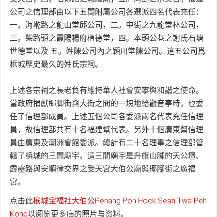
公司之信理部由以下五間附屬公司各選派四名代表充任：
一。海墘路之龍山堂邱公司，二。中街之九龍堂林公司，
三。柴路頭之霞陽楊府植德堂，四。本頭公巷之謝氏石塘
世德堂以及 五。姓陳公司內之穎川堂陳公司。這五公司爲
梹城歷史最久的姓氏宗祠。
上述各宗祠之長老負有維持華人社會安寧與和諧之使命。
當政府捐獻椰脚街與大街之間的一塊地給觀音亭時，也委
任了信理部成員。上述五個公司各委派兩名代表充任信理
員，故信理部共有十名福建幫代表。另外十個廣東幫信理
員由廣東及潮洲會館委派。總計有二十名理事之信理部管
轄了梹城的三間廟宇。這三間廟宇是升旗山脚的天公壇、
霹靂路與安順律交界之受天宮大伯公廟與椰腳街之廣福
宮。
点击此
槟城宝福社大伯公Penang Poh Hock Seah Twa Peh
Kong
以阅览更多庙的照片与资料。