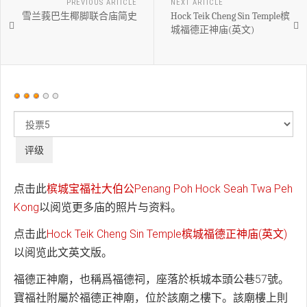
PREVIOUS ARTICLE
NEXT ARTICLE
雪兰莪巴生椰脚联合庙简史
Hock Teik Cheng Sin Temple槟
城福德正神庙(英文)
用
户
请
评
评
价：
3
/
5
级
点击此
槟城宝福社大伯公Penang Poh Hock Seah Twa Peh
Kong
以阅览更多庙的照片与资料。
点击此
Hock Teik Cheng Sin Temple槟城福德正神庙(英文)
以阅览此文英文版。
福德正神廟，也稱爲福德祠，座落於梹城本頭公巷57號。
寶福社附屬於福德正神廟，位於該廟之樓下。該廟樓上則