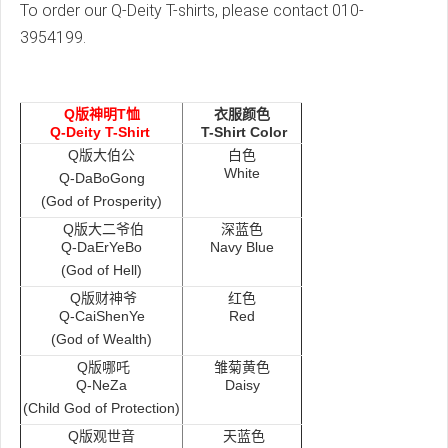
To order our Q-Deity T-shirts, please contact 010-
3954199.
Q版神明T恤
衣服颜色
Q-Deity T-Shirt
T-Shirt Color
Q版大伯公
白色
White
Q-DaBoGong
(God of Prosperity)
Q版大二爷伯
深蓝色
Q-DaErYeBo
Navy Blue
(God of Hell)
Q版财神爷
红色
Q-CaiShenYe
Red
(God of Wealth)
Q版哪吒
雏菊黄色
Q-NeZa
Daisy
(Child God of Protection)
Q版观世音
天蓝色