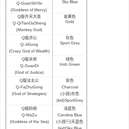
Sky Blue
Q-GuanShiYin
(Goddess of Mercy)
Q版齐天大圣
金黄色
Gold
Q-QiTianDaSheng
(Monkey God)
Q版济公
灰色
Sport Grey
Q-JiGong
(Crazy God of Wealth)
Q
版关帝
绿色
Irish Green
Q-GuanDi
(God of Justice)
Q版法主公
炭色
Q-FaZhuGong
Charcoal
(God of Strategies)
(小孩)灰色
(kid)SportGrey
Q版妈祖
浅蓝色
Q-MaZu
Carolina Blue
(Goddess of the Sea)
(小孩)天蓝色
(kid)Sky Blue