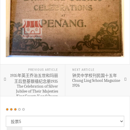
PREVIOUS ARTICLE
NEXT ARTICLE
1935年英王乔治五世和玛丽
钟灵中学校刊民国十五年
Chung Ling School Magazine
王后登基银禧纪念册1935
1926
The Celebration of Silver
Jubilee of Their Majesties
King George V and Queen
Mary
用
户
请
评
评