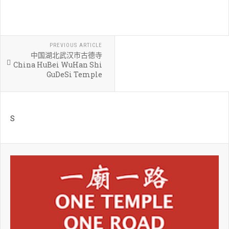
PREVIOUS ARTICLE
中国湖北武汉市古德寺
China HuBei WuHan Shi
GuDeSi Temple
S