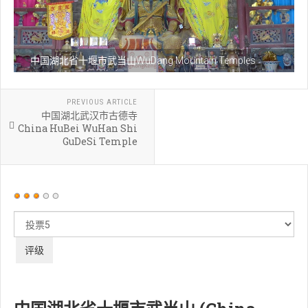
中国湖北省十堰市武当山WuDang Mountain Temples
PREVIOUS ARTICLE
中国湖北武汉市古德寺
China HuBei WuHan Shi
GuDeSi Temple
用
户
请
评
评
价：
3
/
5
级