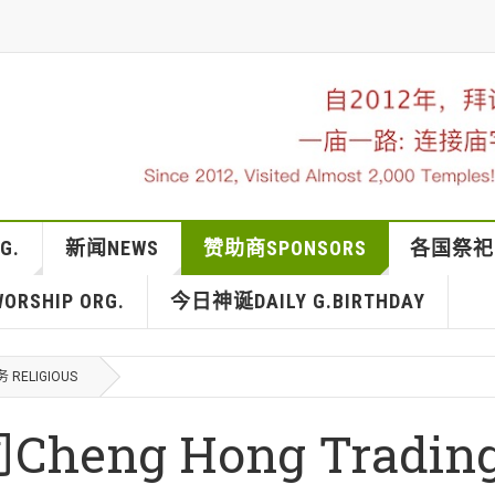
G.
新闻NEWS
赞助商SPONSORS
各国祭祀IN
RSHIP ORG.
今日神诞DAILY G.BIRTHDAY
RELIGIOUS
ng Hong Tradin