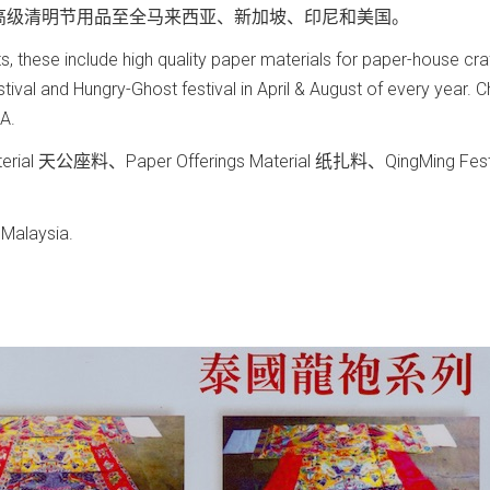
高级清明节用品至全马来西亚、新加坡、印尼和美国。
these include high quality paper materials for paper-house craf
tival and Hungry-Ghost festival in April & August of every year. 
SA.
erial 天公座料、Paper Offerings Material 纸扎料、QingMing Fest
 Malaysia.