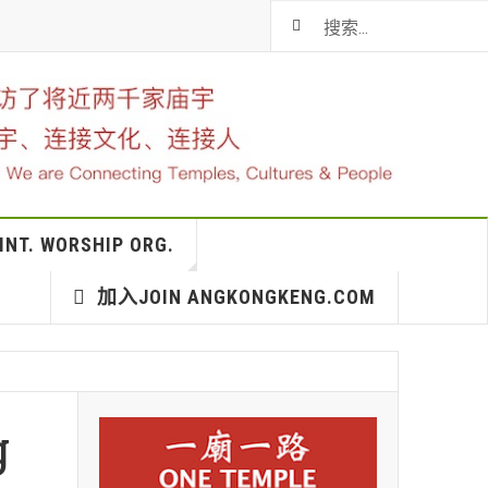
T. WORSHIP ORG.
加入JOIN ANGKONGKENG.COM
g