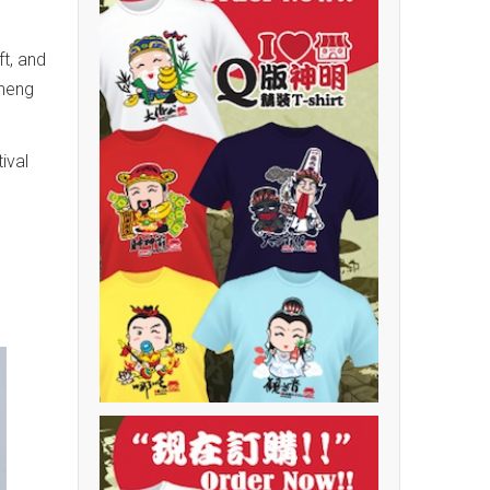
t, and
Cheng
ival