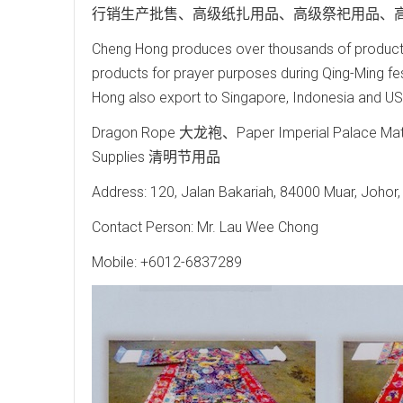
行销生产批售、高级纸扎用品、高级祭祀用品、
Cheng Hong produces over thousands of products, 
products for prayer purposes during Qing-Ming fes
Hong also export to Singapore, Indonesia and U
Dragon Rope 大龙袍、Paper Imperial Palace Mat
Supplies 清明节用品
Address: 120, Jalan Bakariah, 84000 Muar, Johor,
Contact Person: Mr. Lau Wee Chong
Mobile: +6012-6837289