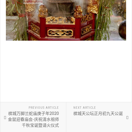
PREVIOUS ARTICLE
NEXT ARTICLE
槟城万脚兰蛇庙庚子年2020
槟城天公坛正月初九天公诞
金鼠迎春庙会-庆祝清水祖师
千秋宝诞暨请火仪式