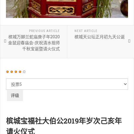
PREVIOUS ARTICLE
NEXT ARTICLE
槟城万脚兰蛇庙庚子年2020
槟城天公坛正月初九天公诞
金鼠迎春庙会-庆祝清水祖师
千秋宝诞暨请火仪式
用
户
请
评
评
价：
4
/
5
级
槟城宝福社大伯公2019年岁次己亥年
请火仪式