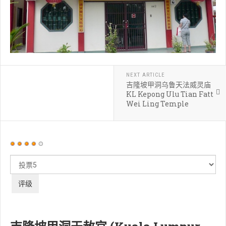
NEXT ARTICLE
吉隆坡甲洞乌鲁天法威灵庙
KL Kepong Ulu Tian Fatt
Wei Ling Temple
用
户
请
评
评
价：
4
/
5
级